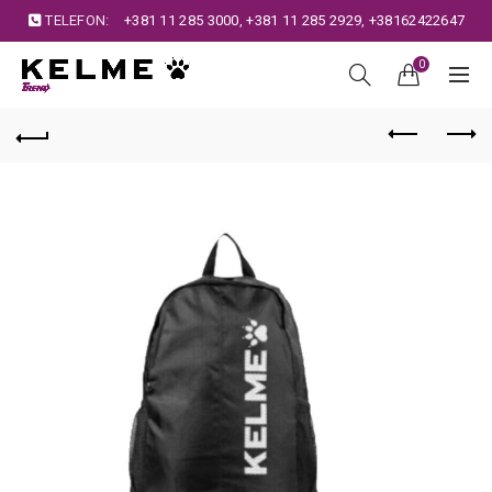
TELEFON:
+381 11 285 3000
,
+381 11 285 2929
,
+38162422647
0