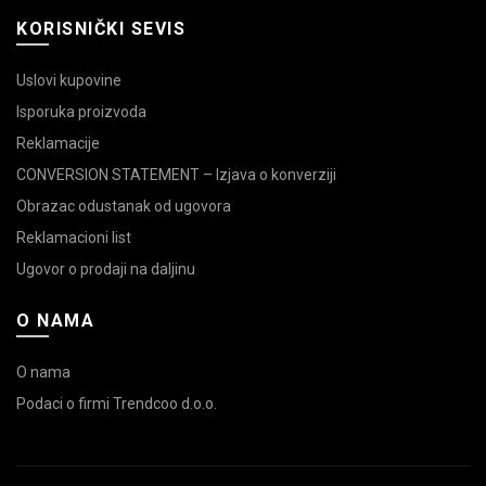
KORISNIČKI SEVIS
Uslovi kupovine
Isporuka proizvoda
Reklamacije
CONVERSION STATEMENT – Izjava o konverziji
Obrazac odustanak od ugovora
Reklamacioni list
Ugovor o prodaji na daljinu
O NAMA
O nama
Podaci o firmi Trendcoo d.o.o.