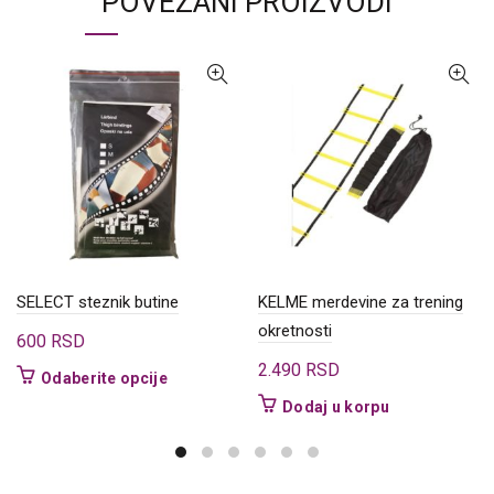
POVEZANI PROIZVODI
SELECT steznik butine
KELME merdevine za trening
okretnosti
600
RSD
2.490
RSD
Ovaj
Odaberite opcije
proizvod
Dodaj u korpu
ima
više
varijanti.