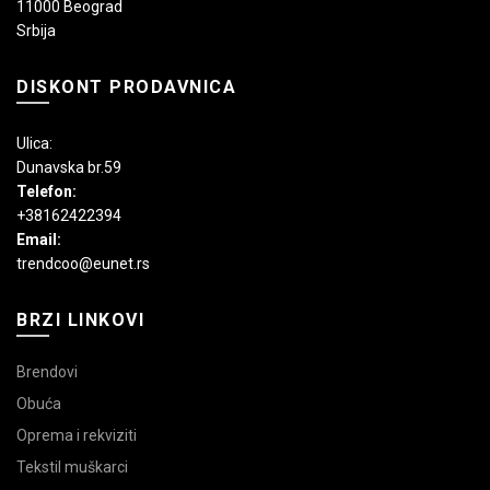
11000 Beograd
Srbija
DISKONT PRODAVNICA
Ulica:
Dunavska br.59
Telefon:
+38162422394
Email:
trendcoo@eunet.rs
BRZI LINKOVI
Brendovi
Obuća
Oprema i rekviziti
Tekstil muškarci