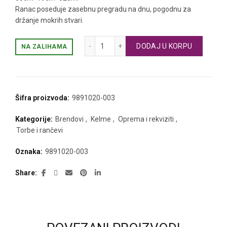
Ranac poseduje zasebnu pregradu na dnu, pogodnu za
držanje mokrih stvari.
KELME ranac količina
DODAJ U KORPU
NA ZALIHAMA
Šifra proizvoda:
9891020-003
Kategorije:
Brendovi
,
Kelme
,
Oprema i rekviziti
,
Torbe i rančevi
Oznaka:
9891020-003
Share