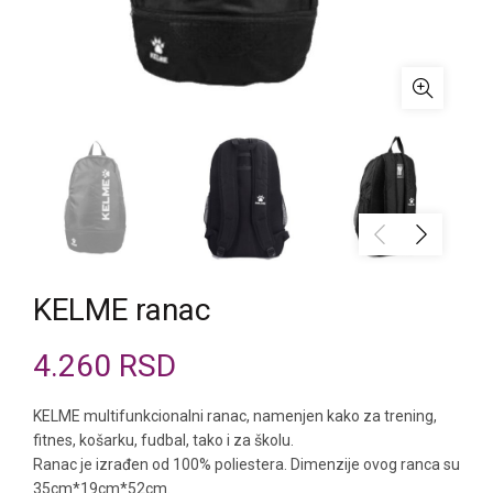
KELME ranac
4.260
RSD
KELME multifunkcionalni ranac, namenjen kako za trening,
fitnes, košarku, fudbal, tako i za školu.
Ranac je izrađen od 100% poliestera. Dimenzije ovog ranca su
35cm*19cm*52cm.