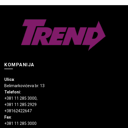
Opcije
mogu
biti
izabrane
na
stranici
proizvoda.
KOMPANIJA
Ulica
:
Belimarkovićeva br. 13
Telefoni:
+381 11 285 3000
,
+381 11 285 2929
+38162422647
Fax
:
+381 11 285 3000