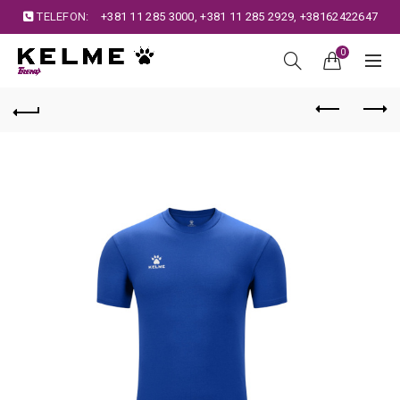
TELEFON:
+381 11 285 3000
,
+381 11 285 2929
,
+38162422647
0