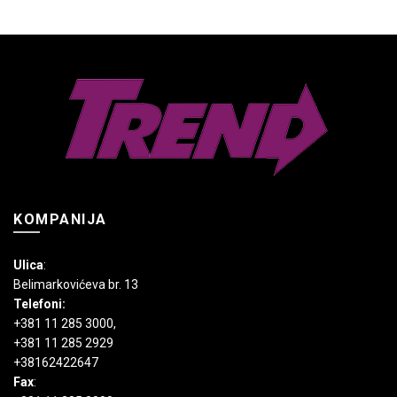
870 RSD.
više
varijanti.
varijanti.
Opcije
Opcije
mogu
mogu
biti
biti
izabrane
izabrane
na
na
stranici
stranici
proizvoda.
proizvoda.
KOMPANIJA
Ulica
:
Belimarkovićeva br. 13
Telefoni:
+381 11 285 3000
,
+381 11 285 2929
+38162422647
Fax
: