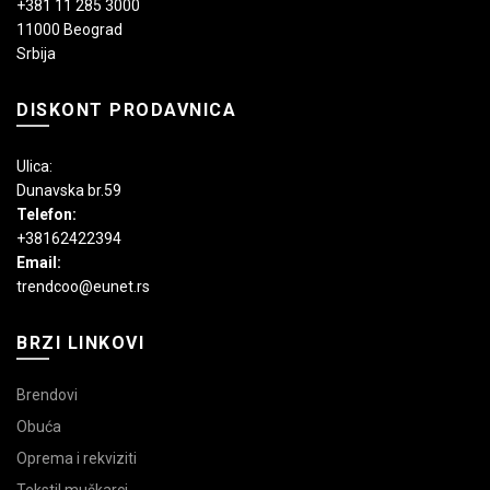
+381 11 285 3000
11000 Beograd
Srbija
DISKONT PRODAVNICA
Ulica:
Dunavska br.59
Telefon:
+38162422394
Email:
trendcoo@eunet.rs
BRZI LINKOVI
Brendovi
Obuća
Oprema i rekviziti
Tekstil muškarci