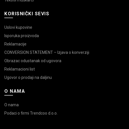
KORISNIČKI SEVIS
Uslovi kupovine
Isporuka proizvoda
Reklamacije
CONVERSION STATEMENT – Izjava o konverziji
Obrazac odustanak od ugovora
Reklamacioni list
Ugovor o prodaji na daljinu
O NAMA
O nama
Podaci o firmi Trendcoo d.o.o.