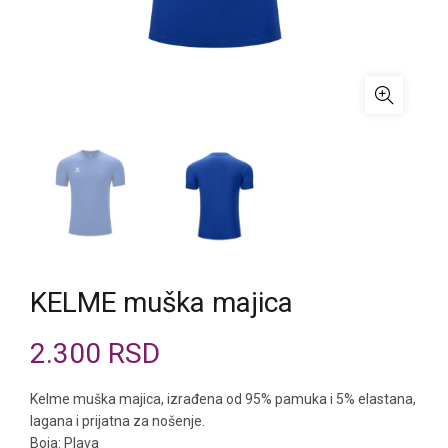
KELME muška majica
2.300
RSD
Kelme muška majica, izrađena od 95% pamuka i 5% elastana,
lagana i prijatna za nošenje.
Boja: Plava