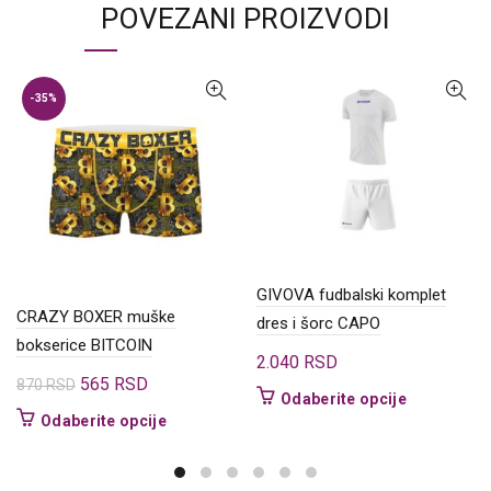
POVEZANI PROIZVODI
-35%
GIVOVA fudbalski komplet
CRAZY BOXER muške
dres i šorc CAPO
bokserice BITCOIN
2.040
RSD
Originalna
Trenutna
565
RSD
870
RSD
Ovaj
Odaberite opcije
cena
cena
Ovaj
Odaberite opcije
proizvod
je
je:
proizvod
ima
bila:
565 RSD.
ima
više