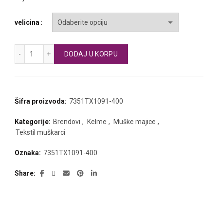
velicina
KELME muška majica količina
DODAJ U KORPU
Šifra proizvoda:
7351TX1091-400
Kategorije:
Brendovi
,
Kelme
,
Muške majice
,
Tekstil muškarci
Oznaka:
7351TX1091-400
Share