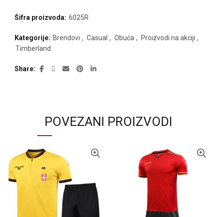
Šifra proizvoda:
6025R
Kategorije:
Brendovi
,
Casual
,
Obuća
,
Proizvodi na akciji
,
Timberland
Share
POVEZANI PROIZVODI