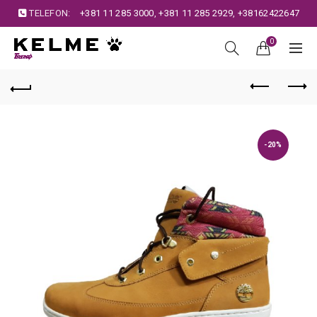
TELEFON:
+381 11 285 3000
,
+381 11 285 2929
,
+38162422647
0
-20%