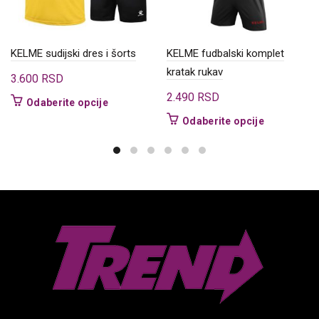
KELME sudijski dres i šorts
KELME fudbalski komplet
kratak rukav
3.600
RSD
2.490
RSD
Ovaj
Odaberite opcije
proizvod
Ovaj
Odaberite opcije
ima
proizvod
više
ima
varijanti.
više
Opcije
varijanti.
mogu
Opcije
biti
mogu
izabrane
biti
na
izabrane
stranici
na
proizvoda.
stranici
proizvoda.