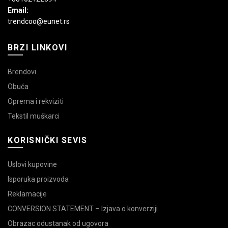
Email:
trendcoo@eunet.rs
BRZI LINKOVI
Brendovi
Obuća
Oprema i rekviziti
Tekstil muškarci
KORISNIČKI SEVIS
Uslovi kupovine
Isporuka proizvoda
Reklamacije
CONVERSION STATEMENT – Izjava o konverziji
Obrazac odustanak od ugovora