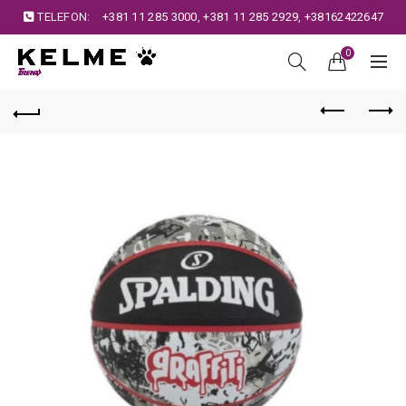
TELEFON:
+381 11 285 3000
,
+381 11 285 2929
,
+38162422647
0