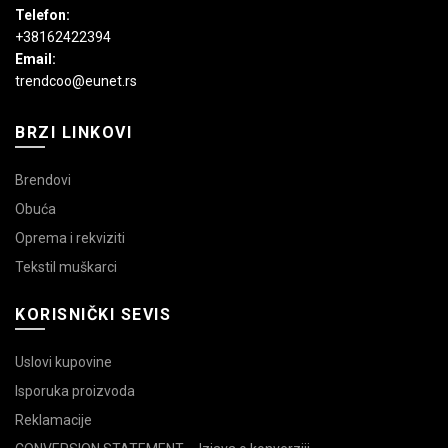
Telefon:
+38162422394
Email:
trendcoo@eunet.rs
BRZI LINKOVI
Brendovi
Obuća
Oprema i rekviziti
Tekstil muškarci
KORISNIČKI SEVIS
Uslovi kupovine
Isporuka proizvoda
Reklamacije