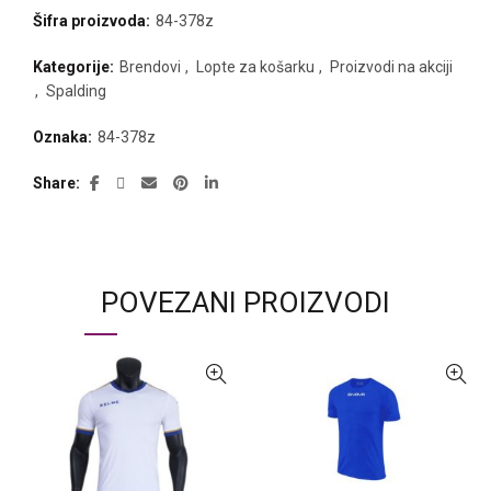
Šifra proizvoda:
84-378z
Kategorije:
Brendovi
,
Lopte za košarku
,
Proizvodi na akciji
,
Spalding
Oznaka:
84-378z
Share
POVEZANI PROIZVODI