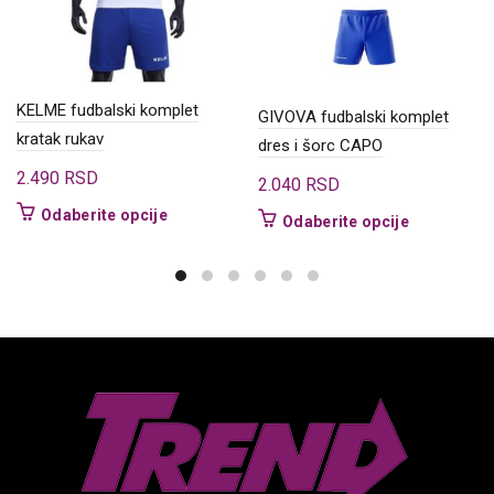
KELME fudbalski komplet
GIVOVA fudbalski komplet
kratak rukav
dres i šorc CAPO
2.490
RSD
2.040
RSD
Ovaj
Odaberite opcije
Ovaj
Odaberite opcije
proizvod
proizvod
ima
ima
više
više
varijanti.
varijanti.
Opcije
Opcije
mogu
mogu
biti
biti
izabrane
izabrane
na
na
stranici
stranici
proizvoda.
proizvoda.