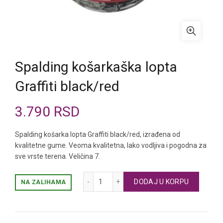
Spalding košarkaška lopta
Graffiti black/red
3.790
RSD
Spalding košarka lopta Graffiti black/red, izrađena od
kvalitetne gume. Veoma kvalitetna, lako vodljiva i pogodna za
sve vrste terena. Veličina 7.
Spalding košarkaška lopta Graffiti blac
DODAJ U KORPU
NA ZALIHAMA