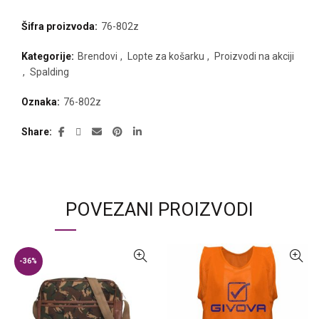
Šifra proizvoda:
76-802z
Kategorije:
Brendovi
,
Lopte za košarku
,
Proizvodi na akciji
,
Spalding
Oznaka:
76-802z
Share
POVEZANI PROIZVODI
-36%