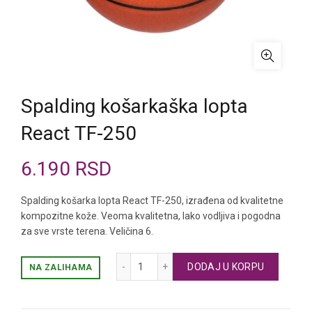
Spalding košarkaška lopta
React TF-250
6.190
RSD
Spalding košarka lopta React TF-250, izrađena od kvalitetne
kompozitne kože. Veoma kvalitetna, lako vodljiva i pogodna
za sve vrste terena. Veličina 6.
Spalding košarkaška lopta React TF-25
DODAJ U KORPU
NA ZALIHAMA