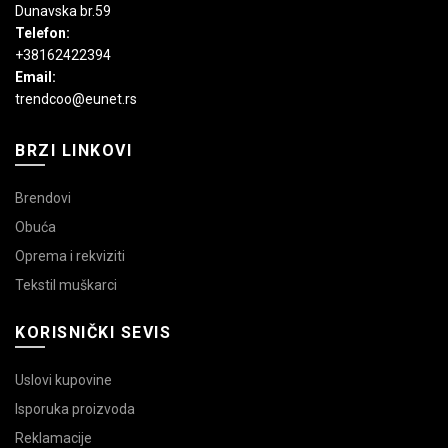
Dunavska br.59
Telefon:
+38162422394
Email:
trendcoo@eunet.rs
BRZI LINKOVI
Brendovi
Obuća
Oprema i rekviziti
Tekstil muškarci
KORISNIČKI SEVIS
Uslovi kupovine
Isporuka proizvoda
Reklamacije