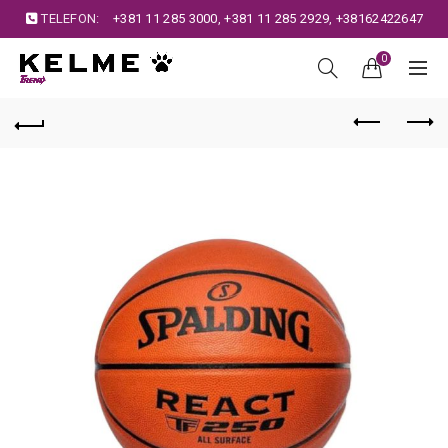
TELEFON:
+381 11 285 3000
,
+381 11 285 2929
,
+38162422647
0