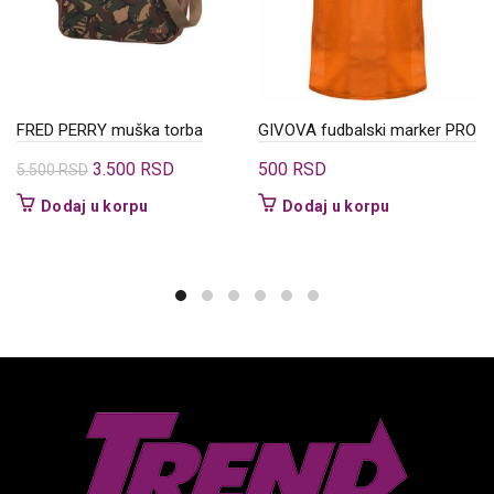
FRED PERRY muška torba
GIVOVA fudbalski marker PRO
Originalna
Trenutna
3.500
RSD
500
RSD
5.500
RSD
cena
cena
Dodaj u korpu
Dodaj u korpu
je
je:
bila:
3.500 RSD.
5.500 RSD.