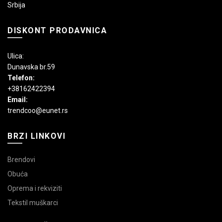
Srbija
DISKONT PRODAVNICA
Ulica:
Dunavska br.59
Telefon:
+38162422394
Email:
trendcoo@eunet.rs
BRZI LINKOVI
Brendovi
Obuća
Oprema i rekviziti
Tekstil muškarci