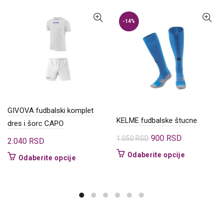
-14%
GIVOVA fudbalski komplet
KELME fudbalske štucne
dres i šorc CAPO
Originalna
Trenutna
900
RSD
1.050
RSD
2.040
RSD
cena
cena
Ovaj
Odaberite opcije
Ovaj
Odaberite opcije
je
je:
proizvod
proizvod
bila:
900 RSD.
ima
ima
1.050 RSD.
više
više
varijanti.
varijanti.
Opcije
Opcije
mogu