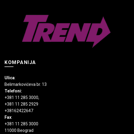
mogu
biti
biti
izabrane
izabrane
na
na
stranici
stranici
proizvoda.
proizvoda.
KOMPANIJA
Ulica
:
Belimarkovićeva br. 13
Telefoni:
+381 11 285 3000
,
+381 11 285 2929
+38162422647
Fax
:
+381 11 285 3000
11000 Beograd