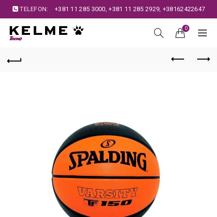
TELEFON:
+381 11 285 3000
,
+381 11 285 2929
,
+38162422647
0