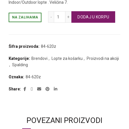
Indoor/Outdoor lopte . Veličina 7.
Spalding košarkaška lopta TF-150 FIBA
DODAJ U KORPU
NA ZALIHAMA
Šifra proizvoda:
84-620z
Kategorije:
Brendovi
,
Lopte za košarku
,
Proizvodi na akciji
,
Spalding
Oznaka:
84-620z
Share
POVEZANI PROIZVODI