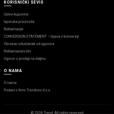
KORISNIČKI SEVIS
Uslovi kupovine
Isporuka proizvoda
Reklamacije
CONVERSION STATEMENT – Izjava o konverziji
Obrazac odustanak od ugovora
Reklamacioni list
Ugovor o prodaji na daljinu
O NAMA
O nama
Podaci o firmi Trendcoo d.o.o.
© 2026
Trend
. All rights reserved