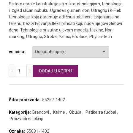
je
je:
Sistem gornje konstrukcije sa mikrotehnologijom, tehnologija
i izgled sličan nubuku. Ugrađen gumeni đon, Ultragrip i K-Flek
bila:
2.900 RSD.
tehnologija, koja garantuje odličnu stabilnost i prijanjanje na
terenu, bez žrtvovanja fleksibilnosti koju nude njegovi žlebovi
5.900 RSD.
đona. Tehnologije prisutne u ovom modelu: Hisking, Non-
marking, Ultragrip, Strobel, K-flex, Pro-lace, Phylon-tech
velicina
KELME indoor patike za fudbal INDOOR COPA količina
DODAJ U KORPU
Šifra proizvoda:
55257-1402
Kategorije:
Brendovi
,
Kelme
,
Obuća
,
Patike za fudbal
,
Proizvodi na akciji
Oznaka:
55031-1402