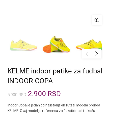
KELME indoor patike za fudbal
INDOOR COPA
Originalna
Trenutna
2.900
RSD
5.900
RSD
cena
cena
Indoor Copa je jedan od najistorijskih futsal modela brenda
KELME. Ovaj model je referenca za fleksibilnost i lakoću.