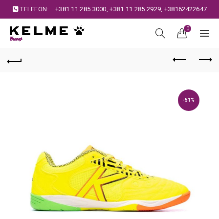
TELEFON:
+381 11 285 3000
,
+381 11 285 2929
,
+38162422647
0
-51%