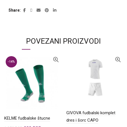
Share
POVEZANI PROIZVODI
-14%
GIVOVA fudbalski komplet
KELME fudbalske štucne
dres i šorc CAPO