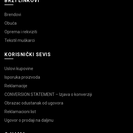
BRZI LINKOVI
Brendovi
Obuća
Oprema i rekviziti
Tekstil muškarci
KORISNIČKI SEVIS
Uslovi kupovine
Isporuka proizvoda
Reklamacije
CONVERSION STATEMENT – Izjava o konverziji
Obrazac odustanak od ugovora
Reklamacioni list
Ugovor o prodaji na daljinu