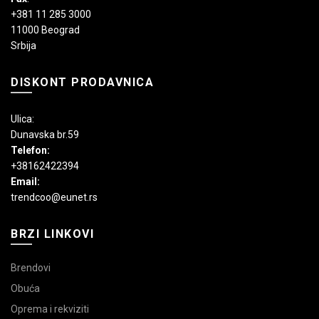
+381 11 285 3000
11000 Beograd
Srbija
DISKONT PRODAVNICA
Ulica:
Dunavska br.59
Telefon:
+38162422394
Email:
trendcoo@eunet.rs
BRZI LINKOVI
Brendovi
Obuća
Oprema i rekviziti