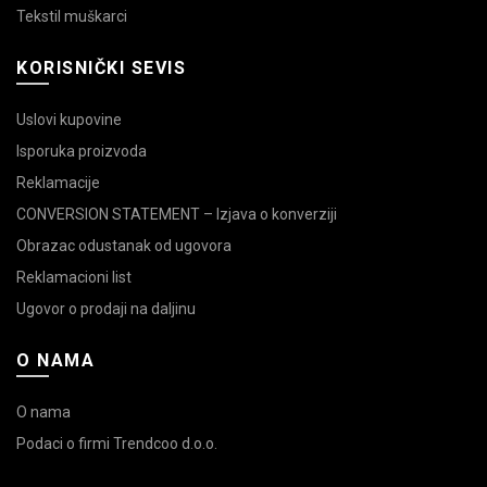
Tekstil muškarci
KORISNIČKI SEVIS
Uslovi kupovine
Isporuka proizvoda
Reklamacije
CONVERSION STATEMENT – Izjava o konverziji
Obrazac odustanak od ugovora
Reklamacioni list
Ugovor o prodaji na daljinu
O NAMA
O nama
Podaci o firmi Trendcoo d.o.o.