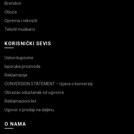
Brendovi
Obuća
Oprema i rekviziti
Tekstil muškarci
KORISNIČKI SEVIS
Uslovi kupovine
Isporuka proizvoda
Reklamacije
CONVERSION STATEMENT – Izjava o konverziji
Obrazac odustanak od ugovora
Reklamacioni list
Ugovor o prodaji na daljinu
O NAMA