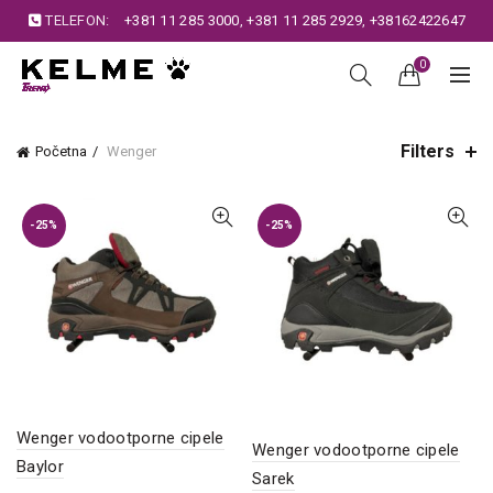
TELEFON:
+381 11 285 3000
,
+381 11 285 2929
,
+38162422647
0
Filters
Početna
Wenger
-25%
-25%
Wenger vodootporne cipele
Wenger vodootporne cipele
Baylor
Sarek