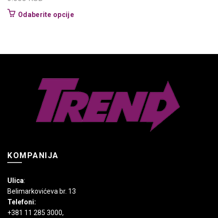
Ovaj
Odaberite opcije
proizvod
ima
više
varijanti.
Opcije
mogu
biti
izabrane
na
stranici
proizvoda.
KOMPANIJA
Ulica
:
Belimarkovićeva br. 13
Telefoni:
+381 11 285 3000
,