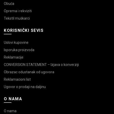
Obuća
Oprema i rekviziti
Tekstil muškarci
KORISNIČKI SEVIS
Uslovi kupovine
Isporuka proizvoda
Reklamacije
CONVERSION STATEMENT – Izjava o konverziji
Obrazac odustanak od ugovora
Reklamacioni list
Ugovor o prodaji na daljinu
O NAMA
O nama