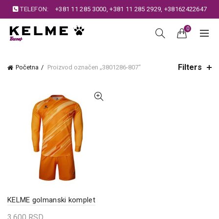
TELEFON:
+381 11 285 3000
,
+381 11 285 2929
,
+38162422647
0
Filters
Početna
Proizvod označen „3801286-807“
KELME golmanski komplet
3.600
RSD