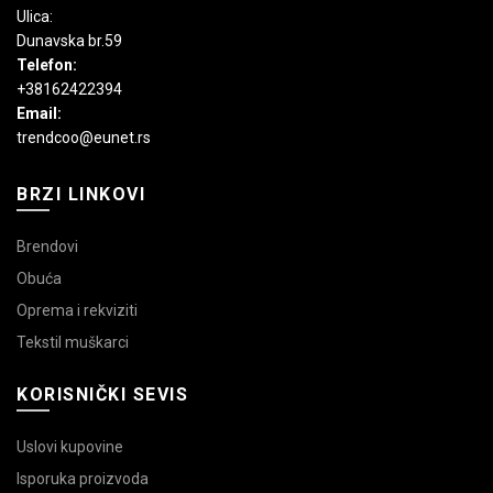
Ulica:
Dunavska br.59
Telefon:
+38162422394
Email:
trendcoo@eunet.rs
BRZI LINKOVI
Brendovi
Obuća
Oprema i rekviziti
Tekstil muškarci
KORISNIČKI SEVIS
Uslovi kupovine
Isporuka proizvoda