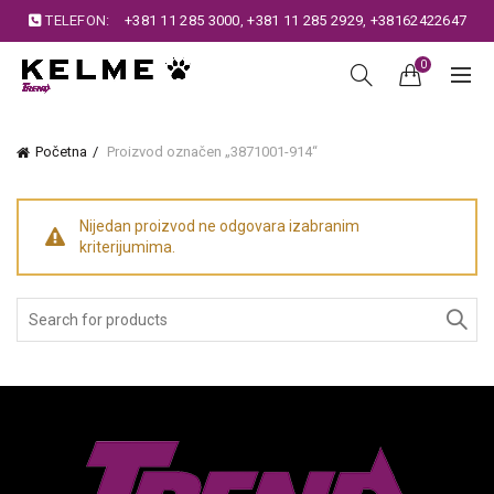
TELEFON:
+381 11 285 3000
,
+381 11 285 2929
,
+38162422647
0
Početna
Proizvod označen „3871001-914“
Nijedan proizvod ne odgovara izabranim
kriterijumima.
Search
for: