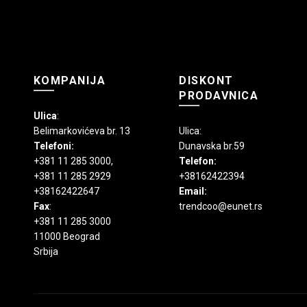
stranici
proizvoda.
KOMPANIJA
DISKONT
PRODAVNICA
Ulica
:
Belimarkovićeva br. 13
Ulica:
Telefoni:
Dunavska br.59
+381 11 285 3000
,
Telefon:
+381 11 285 2929
+38162422394
+38162422647
Email:
Fax
:
trendcoo@eunet.rs
+381 11 285 3000
11000 Beograd
Srbija