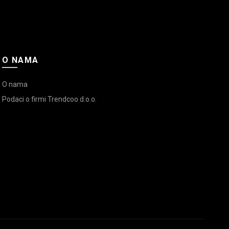
O NAMA
O nama
Podaci o firmi Trendcoo d.o.o.