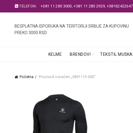
TELEFON:
+381 11 285 3000
,
+381 11 285 2929
,
+38162422647
BESPLATNA ISPORUKA NA TERITORIJI SRBIJE ZA KUPOVINU
PREKO 3000 RSD
KELME
BRENDOVI
TEKSTIL MUŠKA
Početna
Proizvod označen „3891113-000“