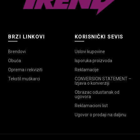
BRZI LINKOVI
KORISNIČKI SEVIS
Brendovi
Uslovi kupovine
Obuća
Isporuka proizvoda
Oprema i rekviziti
Reklamacije
Tekstil muškarci
CONVERSION STATEMENT –
Izjava o konverziji
Obrazac odustanak od
ugovora
Reklamacioni list
Ugovor o prodaji na daljinu