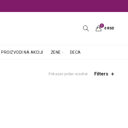
0
0
RSD
PROIZVODI NA AKCIJI
ŽENE
DECA
Filters
Prikazan jedan rezultat