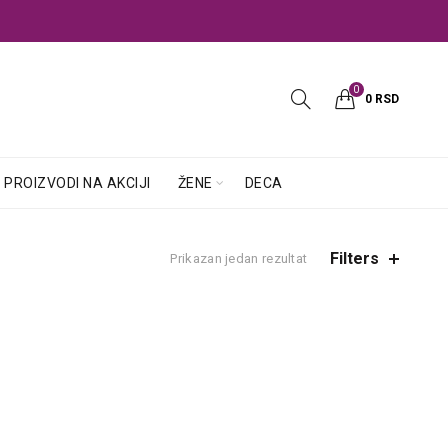
0
0
RSD
PROIZVODI NA AKCIJI
ŽENE
DECA
Filters
Prikazan jedan rezultat