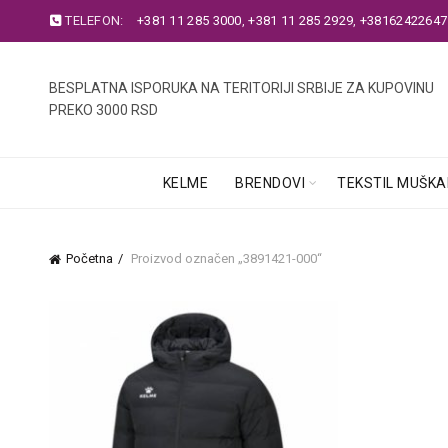
TELEFON:
+381 11 285 3000
,
+381 11 285 2929
,
+38162422647
BESPLATNA ISPORUKA NA TERITORIJI SRBIJE ZA KUPOVINU
PREKO 3000 RSD
KELME
BRENDOVI
TEKSTIL MUŠKA
Početna
Proizvod označen „3891421-000“