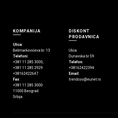
stranici
proizvoda.
KOMPANIJA
DISKONT
PRODAVNICA
Ulica
:
Belimarkovićeva br. 13
Ulica:
Telefoni:
Dunavska br.59
+381 11 285 3000
,
Telefon:
+381 11 285 2929
+38162422394
+38162422647
Email:
Fax
:
trendcoo@eunet.rs
+381 11 285 3000
11000 Beograd
Srbija