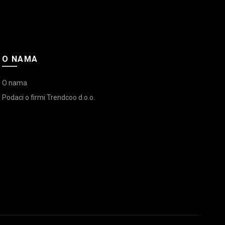
O NAMA
O nama
Podaci o firmi Trendcoo d.o.o.