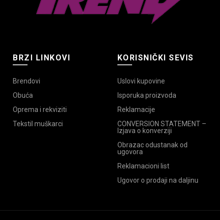
BRZI LINKOVI
KORISNIČKI SEVIS
Brendovi
Uslovi kupovine
Obuća
Isporuka proizvoda
Oprema i rekviziti
Reklamacije
Tekstil muškarci
CONVERSION STATEMENT –
Izjava o konverziji
Obrazac odustanak od
ugovora
Reklamacioni list
Ugovor o prodaji na daljinu