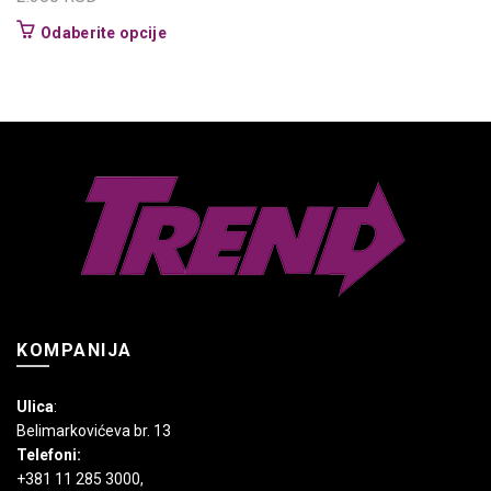
Ovaj
Odaberite opcije
proizvod
ima
više
varijanti.
Opcije
mogu
biti
izabrane
na
stranici
proizvoda.
KOMPANIJA
Ulica
:
Belimarkovićeva br. 13
Telefoni:
+381 11 285 3000
,