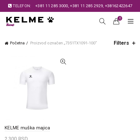
TELEFON:
+381 11 285 3000
,
+381 11 285 2929
,
+38162422647
0
Filters
Početna
Proizvod označen „7351TX1091-100“
KELME muška majica
2.300
RSD