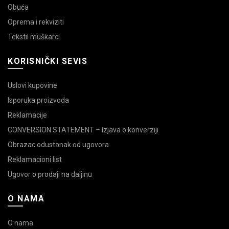
Obuća
Oprema i rekviziti
Tekstil muškarci
KORISNIČKI SEVIS
Uslovi kupovine
Isporuka proizvoda
Reklamacije
CONVERSION STATEMENT – Izjava o konverziji
Obrazac odustanak od ugovora
Reklamacioni list
Ugovor o prodaji na daljinu
O NAMA
O nama