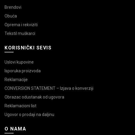
Brendovi
Obuća
Oprema i rekviziti
Tekstil muškarci
KORISNIČKI SEVIS
Uslovi kupovine
Isporuka proizvoda
Reklamacije
CONVERSION STATEMENT – Izjava o konverziji
Obrazac odustanak od ugovora
Reklamacioni list
Ugovor o prodaji na daljinu
O NAMA