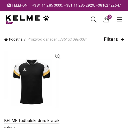
TELEFON:
+381 11 285 3000
,
+381 11 285 2929
,
+38162422647
0
Filters
Početna
Proizvod označen „7351tx1092-003“
KELME fudbalski dres kratak