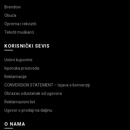
Brendovi
Obuća
Oprema i rekviziti
Tekstil muškarci
KORISNIČKI SEVIS
Uslovi kupovine
Isporuka proizvoda
Reklamacije
CONVERSION STATEMENT – Izjava o konverziji
Obrazac odustanak od ugovora
Reklamacioni list
Ugovor o prodaji na daljinu
O NAMA