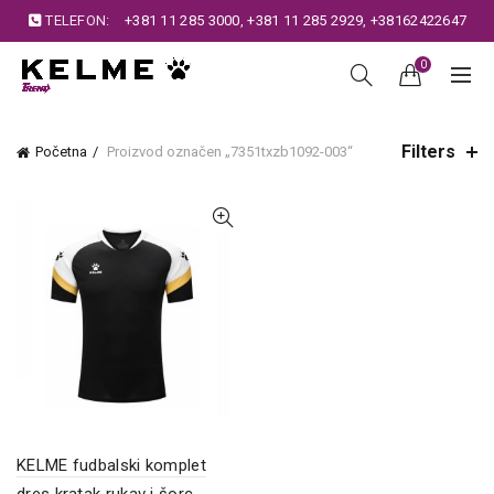
TELEFON:
+381 11 285 3000
,
+381 11 285 2929
,
+38162422647
0
Filters
Početna
Proizvod označen „7351txzb1092-003“
KELME fudbalski komplet