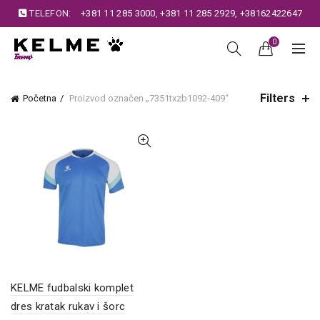
TELEFON:
+381 11 285 3000
,
+381 11 285 2929
,
+38162422647
0
Filters
Početna
Proizvod označen „7351txzb1092-409“
KELME fudbalski komplet
dres kratak rukav i šorc