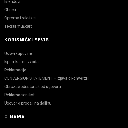
Brendovi
Obuća
Oprema i rekviziti
Tekstil muškarci
KORISNIČKI SEVIS
Uslovi kupovine
Isporuka proizvoda
Reklamacije
CONVERSION STATEMENT – Izjava o konverziji
Obrazac odustanak od ugovora
Reklamacioni list
Ugovor o prodaji na daljinu
O NAMA