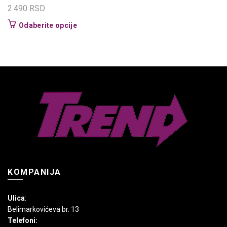
2.490
RSD
Ovaj
Odaberite opcije
proizvod
ima
više
varijanti.
Opcije
mogu
biti
izabrane
na
stranici
proizvoda.
KOMPANIJA
Ulica
:
Belimarkovićeva br. 13
Telefoni: