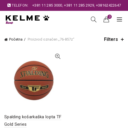
TELEFON:
+381 11 285 3000
,
+381 11 285 2929
,
+38162422647
0
Filters
Početna
Proizvod označen „76-857z“
Spalding košarkaška lopta TF
Gold Series