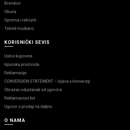
Brendovi
Obuća
Oprema i rekviziti
Tekstil muškarci
KORISNIČKI SEVIS
Uslovi kupovine
Isporuka proizvoda
Reklamacije
CONVERSION STATEMENT – Izjava o konverziji
Obrazac odustanak od ugovora
Reklamacioni list
Ugovor o prodaji na daljinu
O NAMA