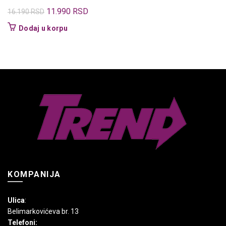
Originalna
Trenutna
11.990
RSD
16.190
RSD
cena
cena
Dodaj u korpu
je
je:
bila:
11.990 RSD.
16.190 RSD.
KOMPANIJA
Ulica
:
Belimarkovićeva br. 13
Telefoni: