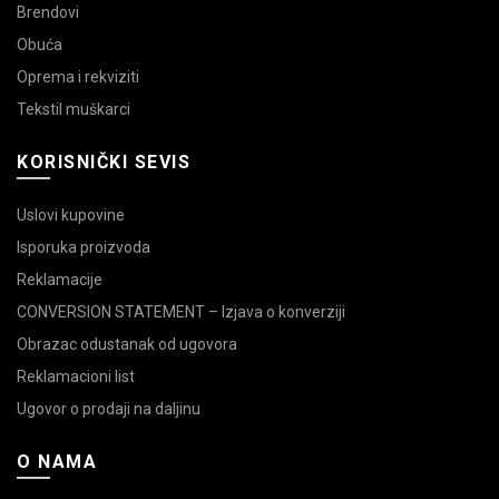
Brendovi
Obuća
Oprema i rekviziti
Tekstil muškarci
KORISNIČKI SEVIS
Uslovi kupovine
Isporuka proizvoda
Reklamacije
CONVERSION STATEMENT – Izjava o konverziji
Obrazac odustanak od ugovora
Reklamacioni list
Ugovor o prodaji na daljinu
O NAMA