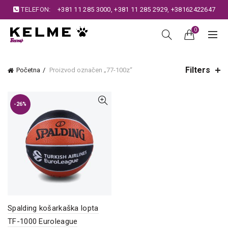
TELEFON:
+381 11 285 3000
,
+381 11 285 2929
,
+38162422647
0
Filters
Početna
Proizvod označen „77-100z“
-26%
Spalding košarkaška lopta
TF-1000 Euroleague