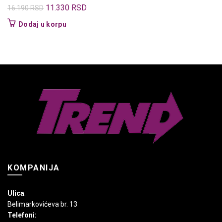
Originalna
Trenutna
11.330
RSD
16.190
RSD
cena
cena
Dodaj u korpu
je
je:
bila:
11.330 RSD.
16.190 RSD.
KOMPANIJA
Ulica
:
Belimarkovićeva br. 13
Telefoni: