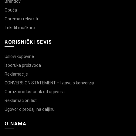
Brendovi
Obuća
Oprema i rekviziti
Tekstil muškarci
KORISNIČKI SEVIS
Uslovi kupovine
Isporuka proizvoda
Reklamacije
CONVERSION STATEMENT – Izjava o konverziji
Obrazac odustanak od ugovora
Reklamacioni list
Ugovor o prodaji na daljinu
O NAMA