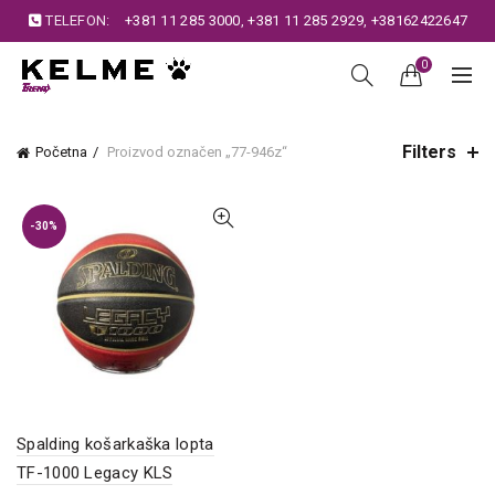
TELEFON:
+381 11 285 3000
,
+381 11 285 2929
,
+38162422647
0
Filters
Početna
Proizvod označen „77-946z“
-30%
Spalding košarkaška lopta
TF-1000 Legacy KLS