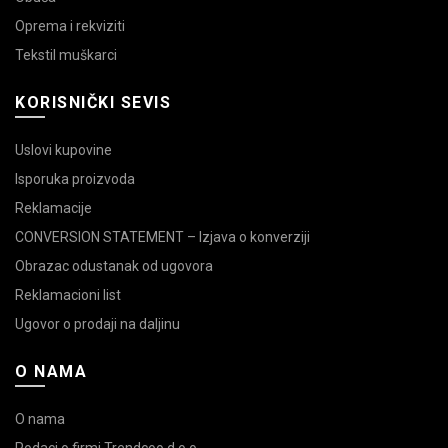
Oprema i rekviziti
Tekstil muškarci
KORISNIČKI SEVIS
Uslovi kupovine
Isporuka proizvoda
Reklamacije
CONVERSION STATEMENT – Izjava o konverziji
Obrazac odustanak od ugovora
Reklamacioni list
Ugovor o prodaji na daljinu
O NAMA
O nama