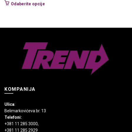
Ovaj
Odaberite opcije
proizvod
ima
više
varijanti.
Opcije
mogu
biti
izabrane
na
stranici
proizvoda.
KOMPANIJA
Ulica
:
Belimarkovićeva br. 13
Telefoni:
+381 11 285 3000
,
+381 11 285 2929