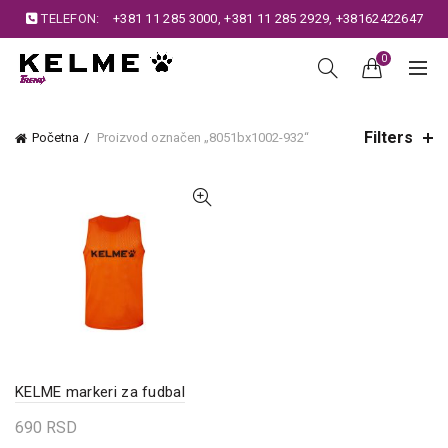
TELEFON:
+381 11 285 3000
,
+381 11 285 2929
,
+38162422647
0
Filters
Početna
Proizvod označen „8051bx1002-932“
KELME markeri za fudbal
690
RSD