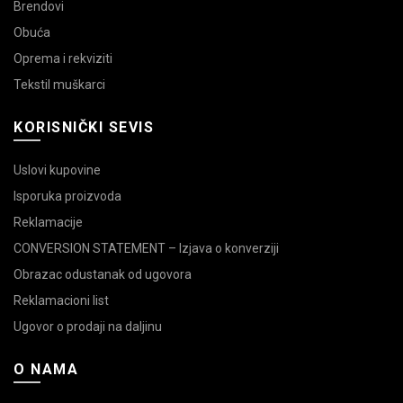
Brendovi
Obuća
Oprema i rekviziti
Tekstil muškarci
KORISNIČKI SEVIS
Uslovi kupovine
Isporuka proizvoda
Reklamacije
CONVERSION STATEMENT – Izjava o konverziji
Obrazac odustanak od ugovora
Reklamacioni list
Ugovor o prodaji na daljinu
O NAMA