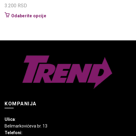
3.200
RSD
Ovaj
Odaberite opcije
proizvod
ima
više
varijanti.
Opcije
mogu
biti
izabrane
na
stranici
proizvoda.
KOMPANIJA
Ulica
:
Belimarkovićeva br. 13
Telefoni: