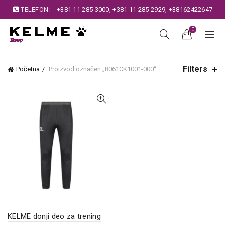
TELEFON:
+381 11 285 3000
,
+381 11 285 2929
,
+38162422647
0
Filters
Početna
Proizvod označen „8061CK1001-000“
KELME donji deo za trening