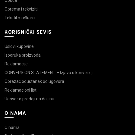
Obuća
Oprema i rekviziti
Tekstil muškarci
KORISNIČKI SEVIS
Uslovi kupovine
Isporuka proizvoda
Reklamacije
CONVERSION STATEMENT – Izjava o konverziji
Obrazac odustanak od ugovora
Reklamacioni list
Ugovor o prodaji na daljinu
O NAMA
O nama