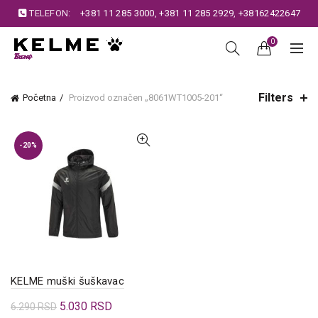
TELEFON:
+381 11 285 3000
,
+381 11 285 2929
,
+38162422647
0
Filters
Početna
Proizvod označen „8061WT1005-201“
-20%
KELME muški šuškavac
Originalna
Trenutna
5.030
RSD
6.290
RSD