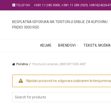
TELEFON:
+381 11 285 3000
,
+381 11 285 2929
,
+38162422647
BESPLATNA ISPORUKA NA TERITORIJI SRBIJE ZA KUPOVINU
PREKO 3000 RSD
KELME
BRENDOVI
TEKSTIL MUŠKA
Početna
Proizvod označen „8061WT1005-400“
Nijedan proizvod ne odgovara izabranim kriterijumima
Search
for: