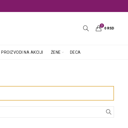
0
0
RSD
PROIZVODI NA AKCIJI
ŽENE
DECA