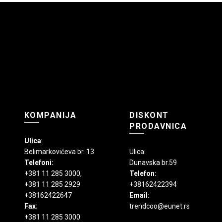
KOMPANIJA
DISKONT
PRODAVNICA
Ulica
:
Belimarkovićeva br. 13
Ulica:
Telefoni:
Dunavska br.59
+381 11 285 3000
,
Telefon:
+381 11 285 2929
+38162422394
+38162422647
Email:
Fax
:
trendcoo@eunet.rs
+381 11 285 3000