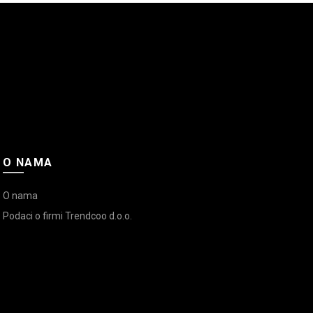
O NAMA
O nama
Podaci o firmi Trendcoo d.o.o.