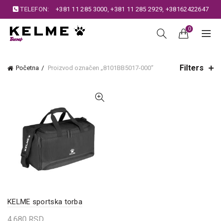
TELEFON:
+381 11 285 3000
,
+381 11 285 2929
,
+38162422647
0
Filters
Početna
Proizvod označen „8101BB5017-000“
KELME sportska torba
4.680
RSD