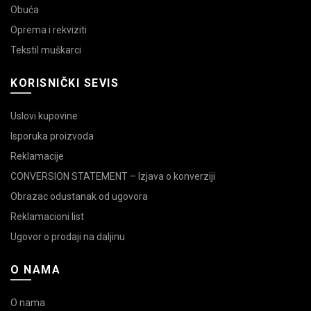
Obuća
Oprema i rekviziti
Tekstil muškarci
KORISNIČKI SEVIS
Uslovi kupovine
Isporuka proizvoda
Reklamacije
CONVERSION STATEMENT – Izjava o konverziji
Obrazac odustanak od ugovora
Reklamacioni list
Ugovor o prodaji na daljinu
O NAMA
O nama