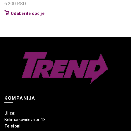
6.200
RSD
Ovaj
Odaberite opcije
proizvod
ima
više
varijanti.
Opcije
mogu
biti
izabrane
na
stranici
proizvoda.
KOMPANIJA
Ulica
:
Belimarkovićeva br. 13
Telefoni: