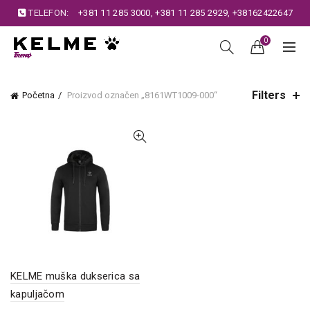
TELEFON:
+381 11 285 3000
,
+381 11 285 2929
,
+38162422647
0
Filters
Početna
Proizvod označen „8161WT1009-000“
KELME muška dukserica sa
kapuljačom