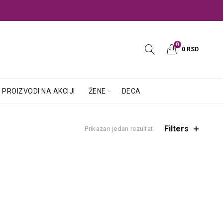
0
0
RSD
PROIZVODI NA AKCIJI
ŽENE
DECA
Filters
Prikazan jedan rezultat