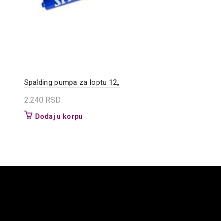
Spalding pumpa za loptu 12„
2.240
RSD
Dodaj u korpu