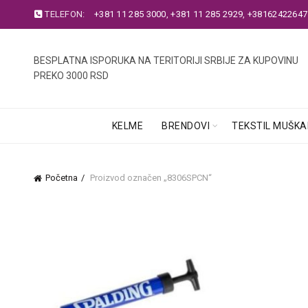
TELEFON:
+381 11 285 3000
,
+381 11 285 2929
,
+38162422647
BESPLATNA ISPORUKA NA TERITORIJI SRBIJE ZA KUPOVINU
PREKO 3000 RSD
KELME
BRENDOVI
TEKSTIL MUŠKA
Početna
Proizvod označen „8306SPCN“