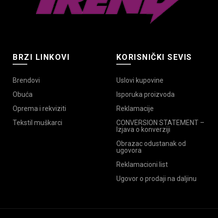
BRZI LINKOVI
KORISNIČKI SEVIS
Brendovi
Uslovi kupovine
Obuća
Isporuka proizvoda
Oprema i rekviziti
Reklamacije
Tekstil muškarci
CONVERSION STATEMENT –
Izjava o konverziji
Obrazac odustanak od
ugovora
Reklamacioni list
Ugovor o prodaji na daljinu