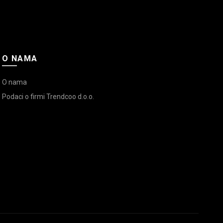
O NAMA
O nama
Podaci o firmi Trendcoo d.o.o.