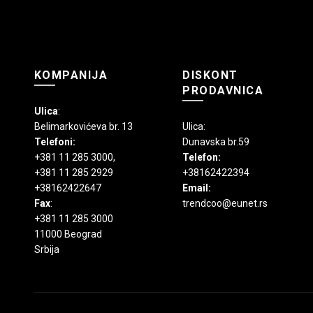
proizvoda.
KOMPANIJA
DISKONT
PRODAVNICA
Ulica
:
Belimarkovićeva br. 13
Ulica:
Telefoni:
Dunavska br.59
+381 11 285 3000
,
Telefon:
+381 11 285 2929
+38162422394
+38162422647
Email:
Fax
:
trendcoo@eunet.rs
+381 11 285 3000
11000 Beograd
Srbija