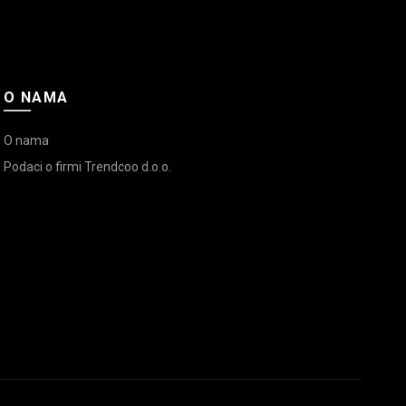
O NAMA
O nama
Podaci o firmi Trendcoo d.o.o.