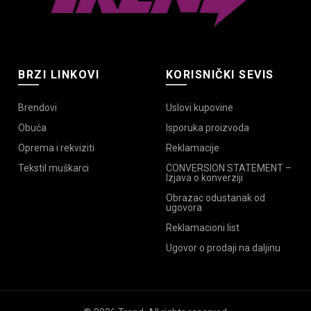
BRZI LINKOVI
KORISNIČKI SEVIS
Brendovi
Uslovi kupovine
Obuća
Isporuka proizvoda
Oprema i rekviziti
Reklamacije
Tekstil muškarci
CONVERSION STATEMENT –
Izjava o konverziji
Obrazac odustanak od
ugovora
Reklamacioni list
Ugovor o prodaji na daljinu