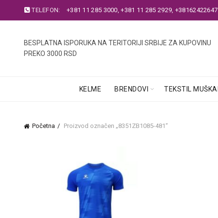
TELEFON:
+381 11 285 3000
,
+381 11 285 2929
,
+38162422647
BESPLATNA ISPORUKA NA TERITORIJI SRBIJE ZA KUPOVINU
PREKO 3000 RSD
KELME
BRENDOVI
TEKSTIL MUŠKA
Početna
Proizvod označen „8351ZB1085-481“