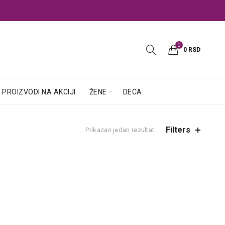
0
0
RSD
PROIZVODI NA AKCIJI
ŽENE
DECA
Filters
Prikazan jedan rezultat