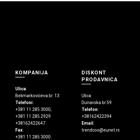
KOMPANIJA
DISKONT
PRODAVNICA
Ulica
:
Belimarkovićeva br. 13
Ulica:
Telefoni:
Dunavska br.59
+381 11 285 3000
,
Telefon:
+381 11 285 2929
+38162422394
+38162422647
Email:
Fax
:
trendcoo@eunet.rs
+381 11 285 3000