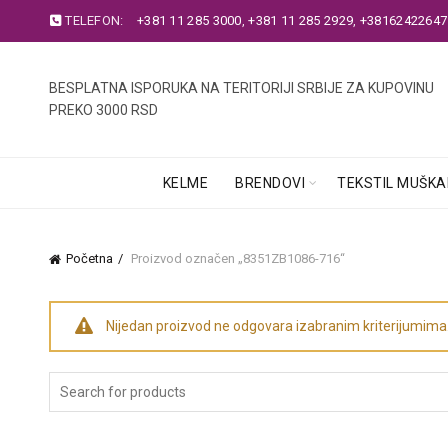
TELEFON:
+381 11 285 3000
,
+381 11 285 2929
,
+38162422647
BESPLATNA ISPORUKA NA TERITORIJI SRBIJE ZA KUPOVINU
PREKO 3000 RSD
KELME
BRENDOVI
TEKSTIL MUŠKA
Početna
Proizvod označen „8351ZB1086-716“
Nijedan proizvod ne odgovara izabranim kriterijumima
Search
for: