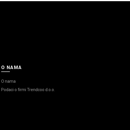
O NAMA
O nama
Podaci o firmi Trendcoo d.o.o.