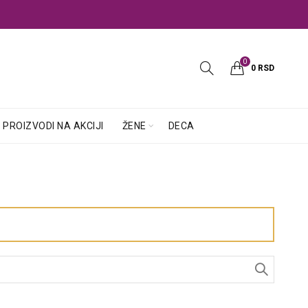
0
0
RSD
PROIZVODI NA AKCIJI
ŽENE
DECA