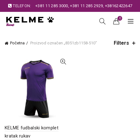
TELEFON:
+381 11 285 3000
,
+381 11 285 2929
,
+38162422647
0
Filters
Početna
Proizvod označen „8351zb1158-510“
KELME fudbalski komplet
kratak rukav