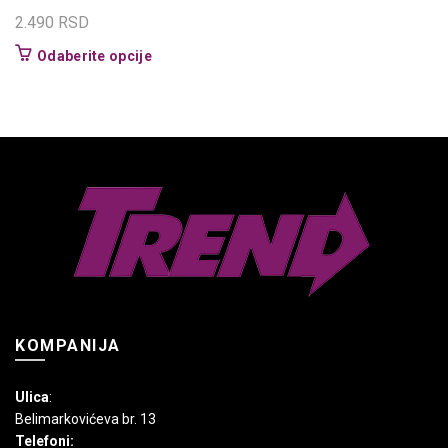
2.490
RSD
Ovaj
Odaberite opcije
proizvod
ima
više
varijanti.
Opcije
mogu
biti
izabrane
na
stranici
proizvoda.
KOMPANIJA
Ulica
:
Belimarkovićeva br. 13
Telefoni: