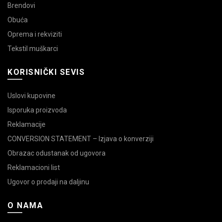
Brendovi
Obuća
Oprema i rekviziti
Tekstil muškarci
KORISNIČKI SEVIS
Uslovi kupovine
Isporuka proizvoda
Reklamacije
CONVERSION STATEMENT – Izjava o konverziji
Obrazac odustanak od ugovora
Reklamacioni list
Ugovor o prodaji na daljinu
O NAMA