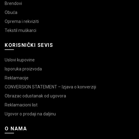
Brendovi
Obuća
Oprema i rekviziti
Tekstil muškarci
KORISNIČKI SEVIS
Uslovi kupovine
Isporuka proizvoda
Reklamacije
CONVERSION STATEMENT – Izjava o konverziji
Obrazac odustanak od ugovora
Reklamacioni list
Ugovor o prodaji na daljinu
O NAMA