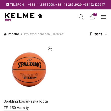
TELEFON:
+381 11 285 3000
,
+381 11 285 2929
,
+38162422647
0
Filters
Početna
Proizvod označen „84-324z“
Spalding košarkaška lopta
TF-150 Varsity