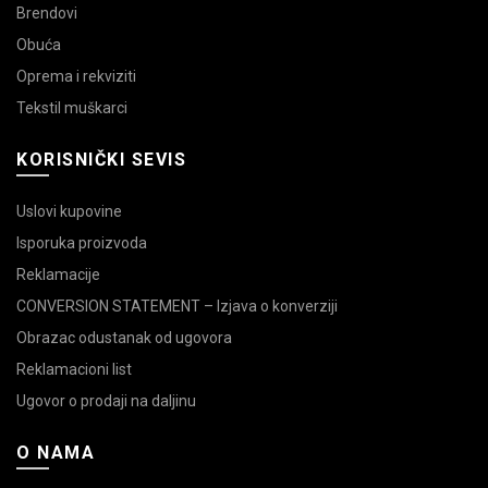
Brendovi
Obuća
Oprema i rekviziti
Tekstil muškarci
KORISNIČKI SEVIS
Uslovi kupovine
Isporuka proizvoda
Reklamacije
CONVERSION STATEMENT – Izjava o konverziji
Obrazac odustanak od ugovora
Reklamacioni list
Ugovor o prodaji na daljinu
O NAMA