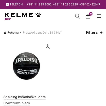
TELEFON:
+381 11 285 3000
,
+381 11 285 2929
,
+38162422647
0
Filters
Početna
Proizvod označen „84-634z“
Spalding košarkaška lopta
Downtown black