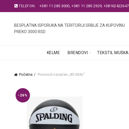
TELEFON:
+381 11 285 3000
,
+381 11 285 2929
,
+38162422647
BESPLATNA ISPORUKA NA TERITORIJI SRBIJE ZA KUPOVINU
PREKO 3000 RSD
KELME
BRENDOVI
TEKSTIL MUŠKA
Početna
Proizvod označen „85-304z“
-26%