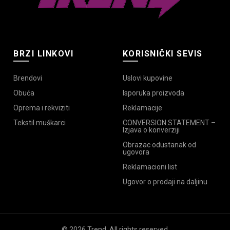
BRZI LINKOVI
KORISNIČKI SEVIS
Brendovi
Uslovi kupovine
Obuća
Isporuka proizvoda
Oprema i rekviziti
Reklamacije
Tekstil muškarci
CONVERSION STATEMENT –
Izjava o konverziji
Obrazac odustanak od
ugovora
Reklamacioni list
Ugovor o prodaji na daljinu
© 2026
Trend
. All rights reserved