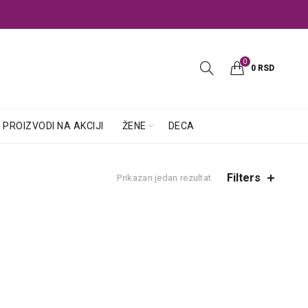
0
0
RSD
PROIZVODI NA AKCIJI
ŽENE
DECA
Filters
Prikazan jedan rezultat