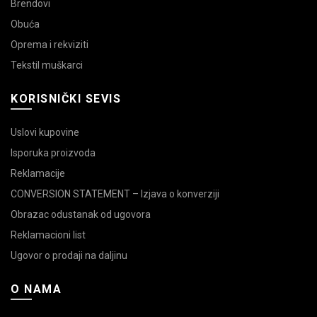
Brendovi
Obuća
Oprema i rekviziti
Tekstil muškarci
KORISNIČKI SEVIS
Uslovi kupovine
Isporuka proizvoda
Reklamacije
CONVERSION STATEMENT – Izjava o konverziji
Obrazac odustanak od ugovora
Reklamacioni list
Ugovor o prodaji na daljinu
O NAMA