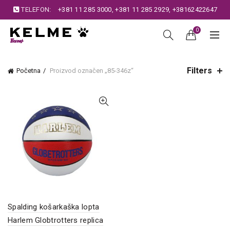
TELEFON:
+381 11 285 3000
,
+381 11 285 2929
,
+38162422647
0
Filters
Početna
Proizvod označen „85-346z“
Spalding košarkaška lopta
Harlem Globtrotters replica