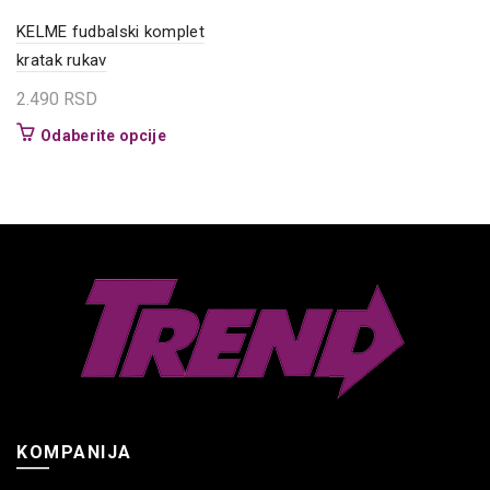
KELME fudbalski komplet
kratak rukav
2.490
RSD
Ovaj
Odaberite opcije
proizvod
ima
više
varijanti.
Opcije
mogu
biti
izabrane
na
stranici
proizvoda.
KOMPANIJA