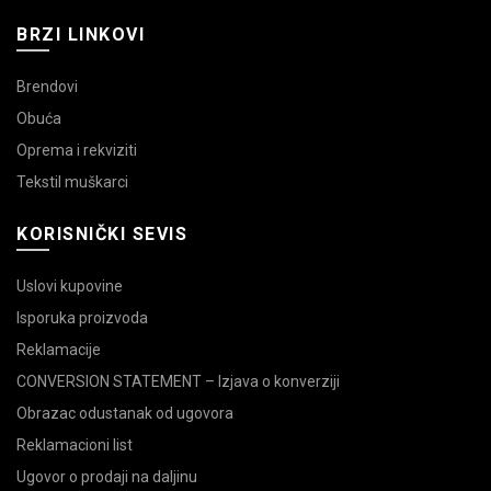
BRZI LINKOVI
Brendovi
Obuća
Oprema i rekviziti
Tekstil muškarci
KORISNIČKI SEVIS
Uslovi kupovine
Isporuka proizvoda
Reklamacije
CONVERSION STATEMENT – Izjava o konverziji
Obrazac odustanak od ugovora
Reklamacioni list
Ugovor o prodaji na daljinu