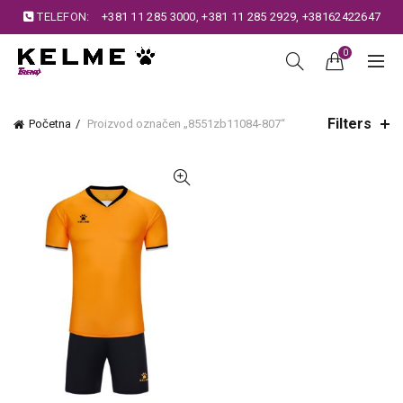
TELEFON:
+381 11 285 3000
,
+381 11 285 2929
,
+38162422647
0
Filters
Početna
Proizvod označen „8551zb11084-807“