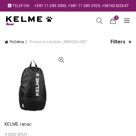
TELEFON:
+381 11 285 3000
,
+381 11 285 2929
,
+38162422647
0
Filters
Početna
Proizvod označen „9893020-003“
KELME ranac
3.600
RSD