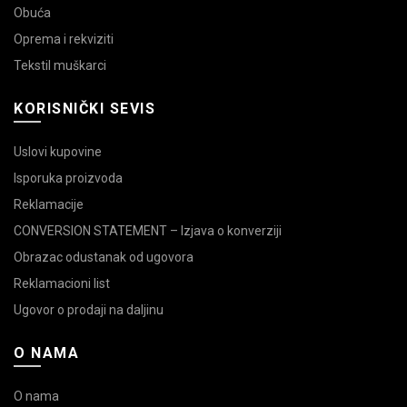
Obuća
Oprema i rekviziti
Tekstil muškarci
KORISNIČKI SEVIS
Uslovi kupovine
Isporuka proizvoda
Reklamacije
CONVERSION STATEMENT – Izjava o konverziji
Obrazac odustanak od ugovora
Reklamacioni list
Ugovor o prodaji na daljinu
O NAMA
O nama