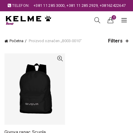
TELEFON:
+381 11 285 3000
,
+381 11 285 2929
,
+38162422647
0
Filters
Početna
Proizvod označen „B003-0010“
Givova ranac Scuola