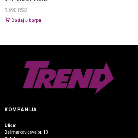
1.590
RSD
Dodaj u korpu
KOMPANIJA
Ulica
:
Belimarkovićeva br. 13