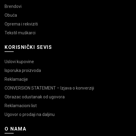
Brendovi
Obuća
Oprema i rekviziti
Tekstil muškarci
KORISNIČKI SEVIS
Uslovi kupovine
Isporuka proizvoda
Reklamacije
CONVERSION STATEMENT – Izjava o konverziji
Obrazac odustanak od ugovora
Reklamacioni list
Ugovor o prodaji na daljinu
O NAMA