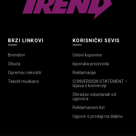
BRZI LINKOVI
KORISNIČKI SEVIS
Brendovi
Uslovi kupovine
Obuća
Isporuka proizvoda
Oprema i rekviziti
Reklamacije
Tekstil muškarci
CONVERSION STATEMENT –
Izjava o konverziji
Obrazac odustanak od
ugovora
Reklamacioni list
Ugovor o prodaji na daljinu