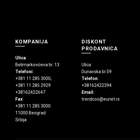
na
stranici
proizvoda.
KOMPANIJA
DISKONT
PRODAVNICA
Ulica
:
Belimarkovićeva br. 13
Ulica:
Telefoni:
Dunavska br.59
+381 11 285 3000
,
Telefon:
+381 11 285 2929
+38162422394
+38162422647
Email:
Fax
:
trendcoo@eunet.rs
+381 11 285 3000
11000 Beograd
Srbija