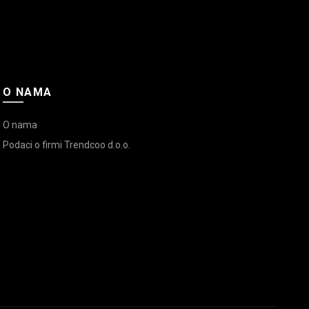
O NAMA
O nama
Podaci o firmi Trendcoo d.o.o.