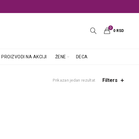
0
0
RSD
PROIZVODI NA AKCIJI
ŽENE
DECA
Filters
Prikazan jedan rezultat