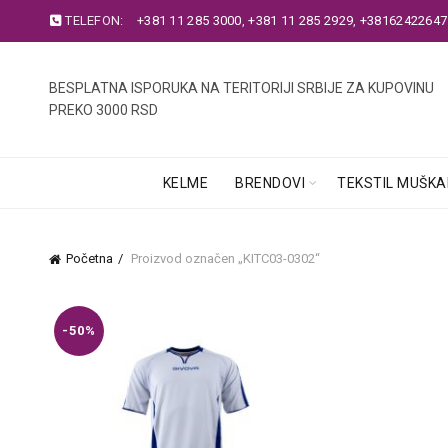
TELEFON:
+381 11 285 3000
,
+381 11 285 2929
,
+38162422647
BESPLATNA ISPORUKA NA TERITORIJI SRBIJE ZA KUPOVINU
PREKO 3000 RSD
KELME
BRENDOVI
TEKSTIL MUŠKA
Početna
Proizvod označen „KITC03-0302“
-50%