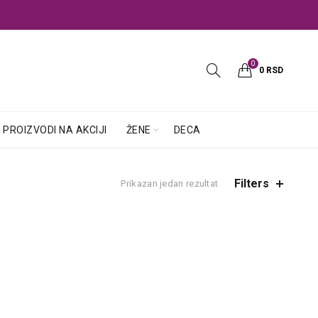
0
0
RSD
PROIZVODI NA AKCIJI
ŽENE
DECA
Filters
Prikazan jedan rezultat