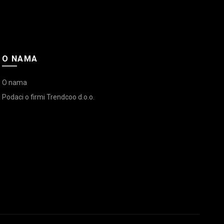
O NAMA
O nama
Podaci o firmi Trendcoo d.o.o.