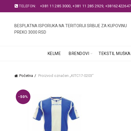
TELEFON:
+381 11 285 3000
,
+381 11 285 2929
,
+38162422647
BESPLATNA ISPORUKA NA TERITORIJI SRBIJE ZA KUPOVINU
PREKO 3000 RSD
KELME
BRENDOVI
TEKSTIL MUŠKA
Početna
Proizvod označen „KITC17-0203“
-50%