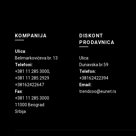
stranici
proizvoda.
KOMPANIJA
DISKONT
PRODAVNICA
Ulica
:
Belimarkovićeva br. 13
Ulica:
Telefoni:
Dunavska br.59
+381 11 285 3000
,
Telefon:
+381 11 285 2929
+38162422394
+38162422647
Email:
Fax
:
trendcoo@eunet.rs
+381 11 285 3000
11000 Beograd
Srbija