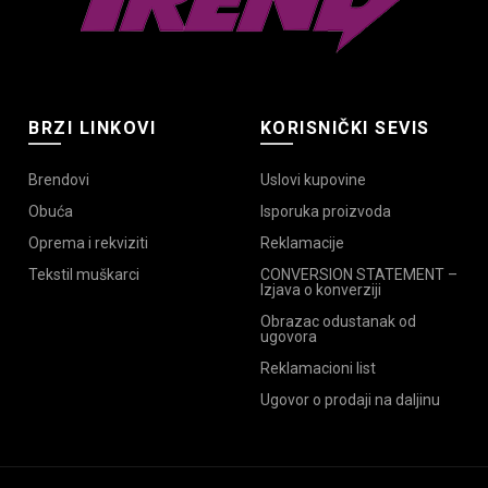
BRZI LINKOVI
KORISNIČKI SEVIS
Brendovi
Uslovi kupovine
Obuća
Isporuka proizvoda
Oprema i rekviziti
Reklamacije
Tekstil muškarci
CONVERSION STATEMENT –
Izjava o konverziji
Obrazac odustanak od
ugovora
Reklamacioni list
Ugovor o prodaji na daljinu