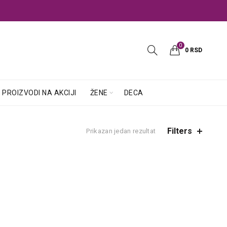
0
0
RSD
PROIZVODI NA AKCIJI
ŽENE
DECA
Filters
Prikazan jedan rezultat