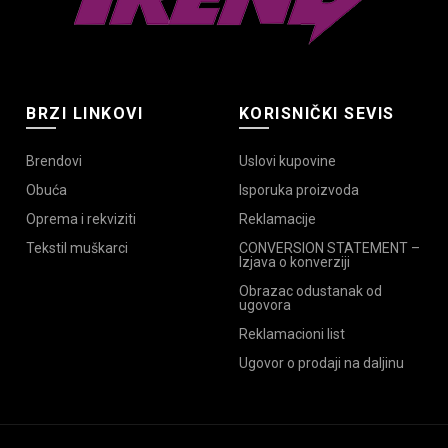
BRZI LINKOVI
KORISNIČKI SEVIS
Brendovi
Uslovi kupovine
Obuća
Isporuka proizvoda
Oprema i rekviziti
Reklamacije
Tekstil muškarci
CONVERSION STATEMENT –
Izjava o konverziji
Obrazac odustanak od
ugovora
Reklamacioni list
Ugovor o prodaji na daljinu