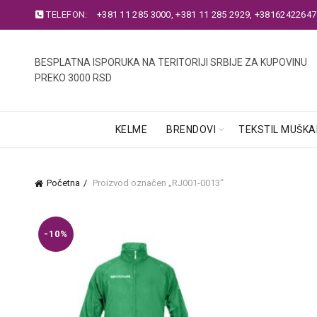
TELEFON:
+381 11 285 3000
,
+381 11 285 2929
,
+38162422647
BESPLATNA ISPORUKA NA TERITORIJI SRBIJE ZA KUPOVINU
PREKO 3000 RSD
KELME
BRENDOVI
TEKSTIL MUŠKA
Početna
Proizvod označen „RJ001-0013“
-10%