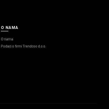
O NAMA
O nama
Podaci o firmi Trendcoo d.o.o.