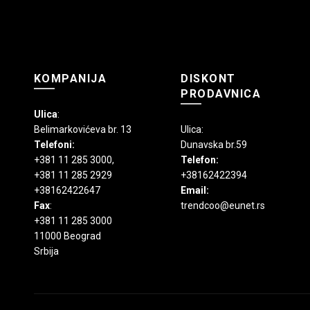
stranici
proizvoda.
KOMPANIJA
DISKONT
PRODAVNICA
Ulica
:
Belimarkovićeva br. 13
Ulica:
Telefoni:
Dunavska br.59
+381 11 285 3000
,
Telefon:
+381 11 285 2929
+38162422394
+38162422647
Email:
Fax
:
trendcoo@eunet.rs
+381 11 285 3000
11000 Beograd
Srbija