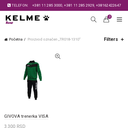
TELEFON:
+381 11 285 3000
,
+381 11 285 2929
,
+38162422647
0
Filters
Početna
Proizvod označen „TR018-1310“
GIVOVA trenerka VISA
3.300
RSD