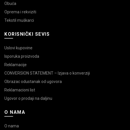
Obuća
Oprema i rekviziti
Tekstil muškarci
KORISNIČKI SEVIS
Uslovi kupovine
Isporuka proizvoda
Reklamacije
CONVERSION STATEMENT – Izjava o konverziji
Obrazac odustanak od ugovora
Reklamacioni list
Ugovor o prodaji na daljinu
O NAMA
O nama