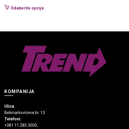
Ovaj
Odaberite opcije
proizvod
ima
više
varijanti.
Opcije
mogu
biti
izabrane
na
stranici
proizvoda.
KOMPANIJA
Ulica
:
Belimarkovićeva br. 13
Telefoni:
+381 11 285 3000
,