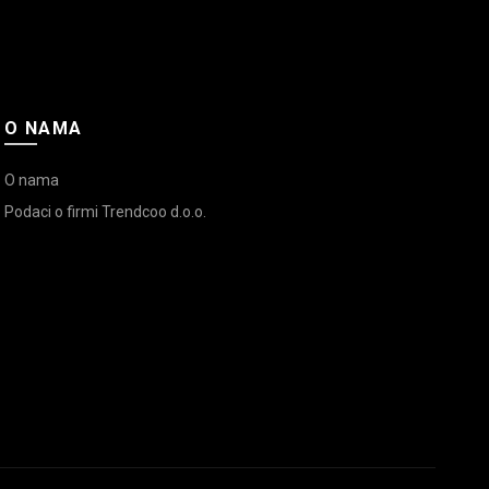
O NAMA
O nama
Podaci o firmi Trendcoo d.o.o.