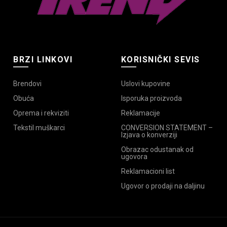
BRZI LINKOVI
KORISNIČKI SEVIS
Brendovi
Uslovi kupovine
Obuća
Isporuka proizvoda
Oprema i rekviziti
Reklamacije
Tekstil muškarci
CONVERSION STATEMENT –
Izjava o konverziji
Obrazac odustanak od
ugovora
Reklamacioni list
Ugovor o prodaji na daljinu