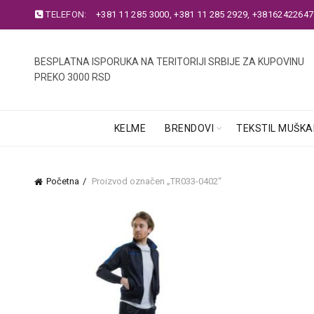
TELEFON:
+381 11 285 3000
,
+381 11 285 2929
,
+38162422647
BESPLATNA ISPORUKA NA TERITORIJI SRBIJE ZA KUPOVINU
PREKO 3000 RSD
KELME
BRENDOVI
TEKSTIL MUŠKA
Početna
Proizvod označen „TR033-0402“