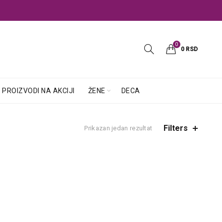
0
0
RSD
PROIZVODI NA AKCIJI
ŽENE
DECA
Filters
Prikazan jedan rezultat