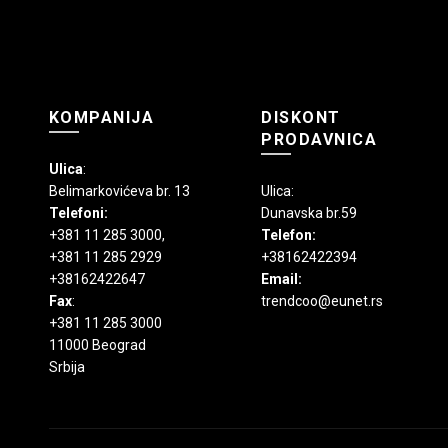
stranici
proizvoda.
KOMPANIJA
DISKONT
PRODAVNICA
Ulica
:
Belimarkovićeva br. 13
Ulica:
Telefoni:
Dunavska br.59
+381 11 285 3000
,
Telefon:
+381 11 285 2929
+38162422394
+38162422647
Email:
Fax
:
trendcoo@eunet.rs
+381 11 285 3000
11000 Beograd
Srbija