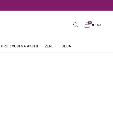
0
0
RSD
PROIZVODI NA AKCIJI
ŽENE
DECA