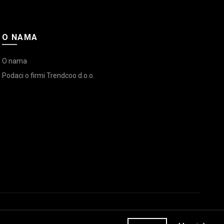
O NAMA
O nama
Podaci o firmi Trendcoo d.o.o.