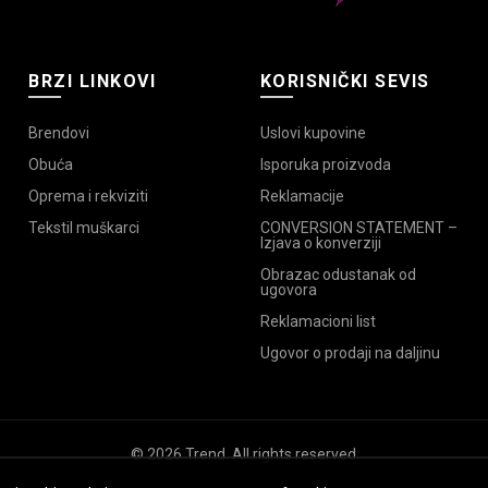
BRZI LINKOVI
KORISNIČKI SEVIS
Brendovi
Uslovi kupovine
Obuća
Isporuka proizvoda
Oprema i rekviziti
Reklamacije
Tekstil muškarci
CONVERSION STATEMENT –
Izjava o konverziji
Obrazac odustanak od
ugovora
Reklamacioni list
Ugovor o prodaji na daljinu
© 2026
Trend
. All rights reserved