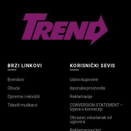
BRZI LINKOVI
KORISNIČKI SEVIS
Brendovi
Uslovi kupovine
Obuća
Isporuka proizvoda
Oprema i rekviziti
Reklamacije
Tekstil muškarci
CONVERSION STATEMENT –
Izjava o konverziji
Obrazac odustanak od
ugovora
Reklamacioni list