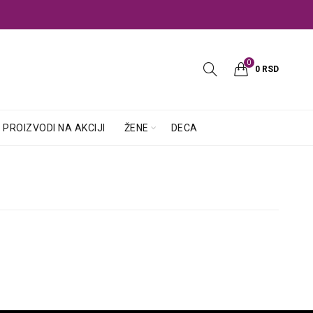
0
0
RSD
PROIZVODI NA AKCIJI
ŽENE
DECA