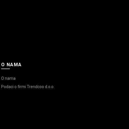
O NAMA
O nama
Podaci o firmi Trendcoo d.o.o.