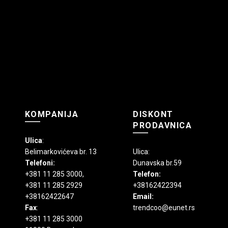
KOMPANIJA
DISKONT
PRODAVNICA
Ulica
:
Belimarkovićeva br. 13
Ulica:
Telefoni:
Dunavska br.59
+381 11 285 3000
,
Telefon:
+381 11 285 2929
+38162422394
+38162422647
Email:
Fax
:
trendcoo@eunet.rs
+381 11 285 3000