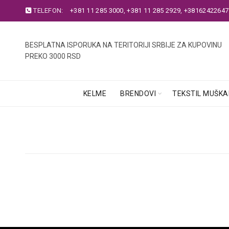
TELEFON:
+381 11 285 3000
,
+381 11 285 2929
,
+38162422647
BESPLATNA ISPORUKA NA TERITORIJI SRBIJE ZA KUPOVINU
PREKO 3000 RSD
KELME
BRENDOVI
TEKSTIL MUŠKA