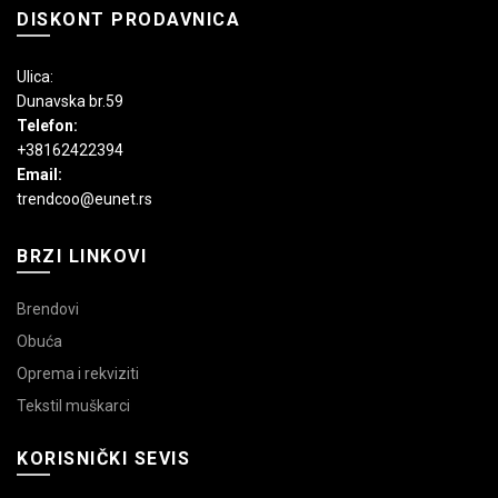
DISKONT PRODAVNICA
Ulica:
Dunavska br.59
Telefon:
+38162422394
Email:
trendcoo@eunet.rs
BRZI LINKOVI
Brendovi
Obuća
Oprema i rekviziti
Tekstil muškarci
KORISNIČKI SEVIS