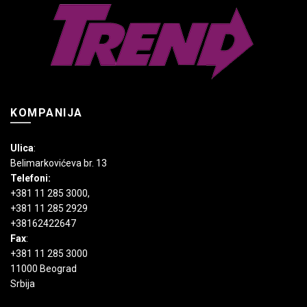
na
izabrane
stranici
na
proizvoda.
stranici
proizvoda.
KOMPANIJA
Ulica
:
Belimarkovićeva br. 13
Telefoni:
+381 11 285 3000
,
+381 11 285 2929
+38162422647
Fax
:
+381 11 285 3000
11000 Beograd
Srbija