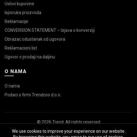
Uslovi kupovine
Isporuka proizvoda
Reklamacije
CONVERSION STATEMENT – Izjava o konverziji
Obrazac odustanak od ugovora
Reklamacioni list
Ugovor o prodaji na daljinu
O NAMA
O nama
Podaci o firmi Trendcoo d.o.o.
© 2026
Trend
. All rights reserved
We use cookies to improve your experience on our website.
Izrada sajta
HappyMedia
,
Optimizacija sajta