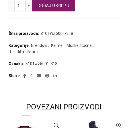
KELME fudbalske štucne dugačke količina
DODAJ U KORPU
Šifra proizvoda:
8101WZ5001-318
Kategorije:
Brendovi
,
Kelme
,
Muške štucne
,
Tekstil muškarci
Oznaka:
8101wz5001-318
Share
POVEZANI PROIZVODI