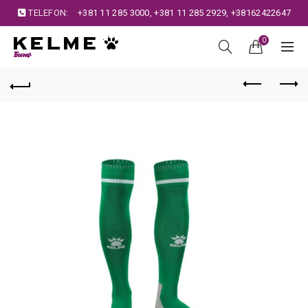
TELEFON:
+381 11 285 3000
,
+381 11 285 2929
,
+38162422647
0