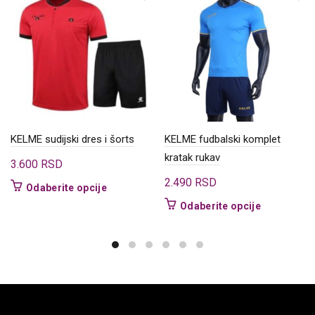
KELME sudijski dres i šorts
KELME fudbalski komplet
kratak rukav
3.600
RSD
2.490
RSD
Ovaj
Odaberite opcije
proizvod
Ovaj
Odaberite opcije
ima
proizvod
više
ima
varijanti.
više
Opcije
varijanti.
mogu
Opcije
biti
mogu
izabrane
biti