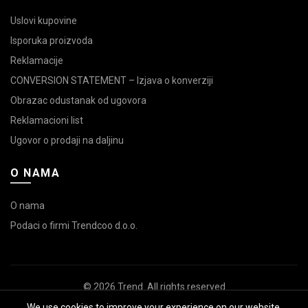
Uslovi kupovine
Isporuka proizvoda
Reklamacije
CONVERSION STATEMENT – Izjava o konverziji
Obrazac odustanak od ugovora
Reklamacioni list
Ugovor o prodaji na daljinu
O NAMA
O nama
Podaci o firmi Trendcoo d.o.o.
© 2026
Trend
. All rights reserved
We use cookies to improve your experience on our website.