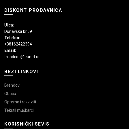
DISKONT PRODAVNICA
Ulica:
Dunavska br.59
Telefon:
+38162422394
Email:
trendcoo@eunet.rs
BRZI LINKOVI
Brendovi
Obuća
Oprema i rekviziti
Tekstil muškarci
KORISNIČKI SEVIS