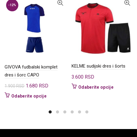
-12%
KELME sudijski dres i šorts
GIVOVA fudbalski komplet
dres i šorc CAPO
3.600
RSD
Originalna
Trenutna
1.680
RSD
1.900
RSD
Ovaj
Odaberite opcije
cena
cena
proizvod
Ovaj
Odaberite opcije
ima
je
je:
proizvod
više
bila:
1.680 RSD.
ima
varijanti.
1.900 RSD.
više
Opcije
varijanti.
mogu
Opcije
biti
mogu