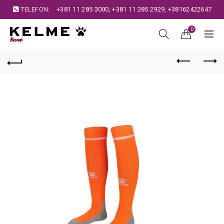
TELEFON:
+381 11 285 3000
,
+381 11 285 2929
,
+38162422647
0