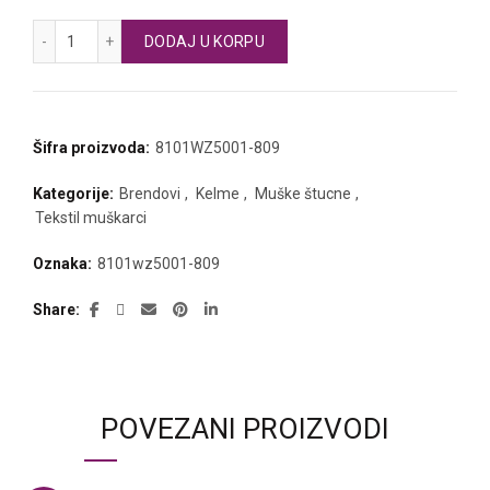
KELME fudbalske štucne dugačke količina
DODAJ U KORPU
Šifra proizvoda:
8101WZ5001-809
Kategorije:
Brendovi
,
Kelme
,
Muške štucne
,
Tekstil muškarci
Oznaka:
8101wz5001-809
Share
POVEZANI PROIZVODI