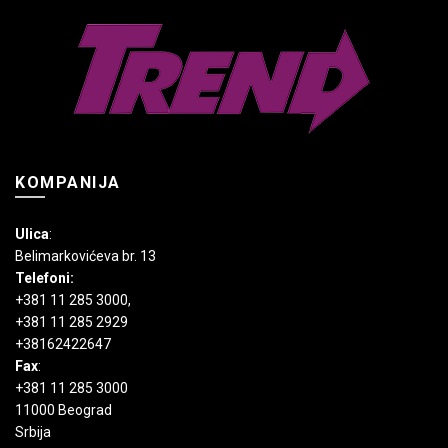
izabrane
biti
na
izabrane
stranici
na
proizvoda.
stranici
proizvoda.
KOMPANIJA
Ulica
:
Belimarkovićeva br. 13
Telefoni:
+381 11 285 3000
,
+381 11 285 2929
+38162422647
Fax
:
+381 11 285 3000
11000 Beograd
Srbija