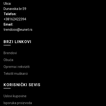
Ulica:
Dunavska br.59
Telefon:
+38162422394
Email:
trendcoo@eunet.rs
BRZI LINKOVI
Brendovi
Obuća
Oprema i rekviziti
Tekstil muškarci
KORISNIČKI SEVIS
Uslovi kupovine
Isporuka proizvoda