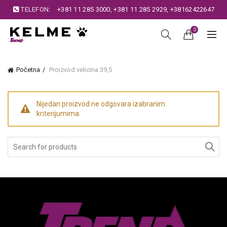
TELEFON:
+381 11 285 3000
,
+381 11 285 2929
,
+38162422647
0
Početna
Proizvod velicina
39,5
Nijedan proizvod ne odgovara izabranim
kriterijumima.
Search
for: