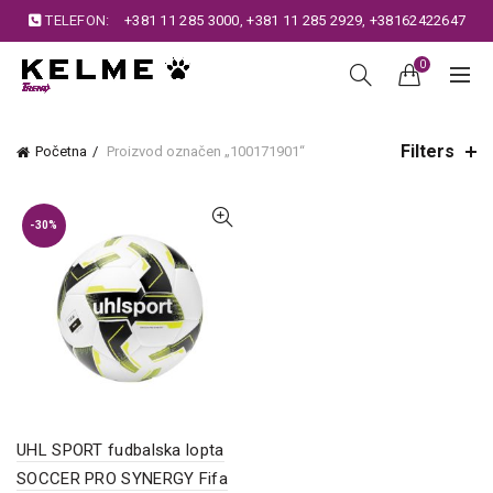
TELEFON:
+381 11 285 3000
,
+381 11 285 2929
,
+38162422647
0
Filters
Početna
Proizvod označen „100171901“
-30%
UHL SPORT fudbalska lopta
SOCCER PRO SYNERGY Fifa