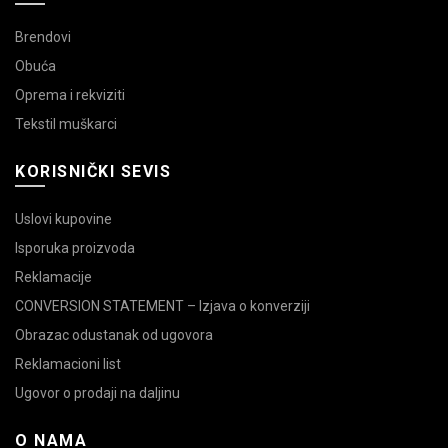
Brendovi
Obuća
Oprema i rekviziti
Tekstil muškarci
KORISNIČKI SEVIS
Uslovi kupovine
Isporuka proizvoda
Reklamacije
CONVERSION STATEMENT – Izjava o konverziji
Obrazac odustanak od ugovora
Reklamacioni list
Ugovor o prodaji na daljinu
O NAMA