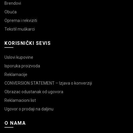
Brendovi
Obuća
Oprema i rekviziti
Tekstil muškarci
KORISNIČKI SEVIS
Uslovi kupovine
Isporuka proizvoda
Reklamacije
CONVERSION STATEMENT – Izjava o konverziji
Obrazac odustanak od ugovora
Reklamacioni list
Ugovor o prodaji na daljinu
O NAMA