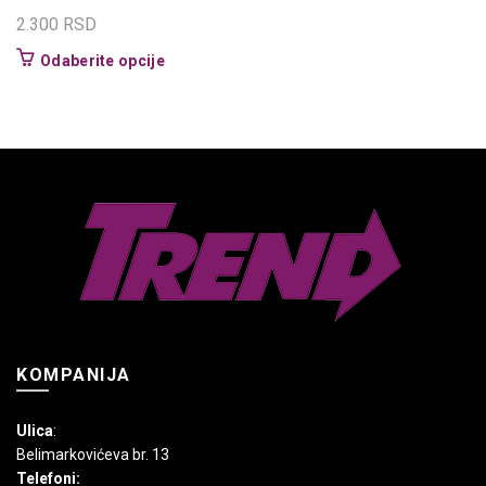
2.300
RSD
Ovaj
Odaberite opcije
proizvod
ima
više
varijanti.
Opcije
mogu
biti
izabrane
na
stranici
proizvoda.
KOMPANIJA
Ulica
:
Belimarkovićeva br. 13
Telefoni: