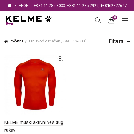
TELEFON:
+381 11 285 3000
,
+381 11 285 2929
,
+38162422647
0
Filters
Početna
Proizvod označen „3891113-600“
KELME muški aktivni veš dug
rukav