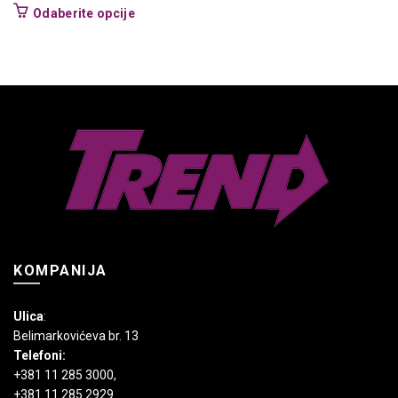
Ovaj
Odaberite opcije
proizvod
ima
više
varijanti.
Opcije
mogu
biti
izabrane
na
stranici
proizvoda.
KOMPANIJA
Ulica
:
Belimarkovićeva br. 13
Telefoni:
+381 11 285 3000
,
+381 11 285 2929