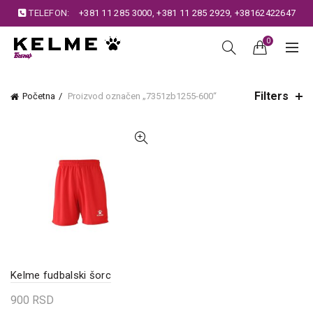
TELEFON:
+381 11 285 3000
,
+381 11 285 2929
,
+38162422647
0
Filters
Početna
Proizvod označen „7351zb1255-600“
Kelme fudbalski šorc
900
RSD