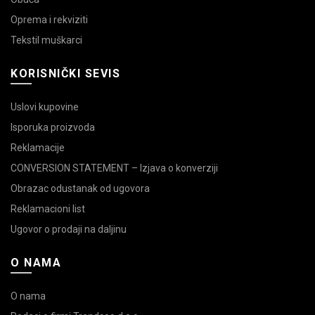
Oprema i rekviziti
Tekstil muškarci
KORISNIČKI SEVIS
Uslovi kupovine
Isporuka proizvoda
Reklamacije
CONVERSION STATEMENT – Izjava o konverziji
Obrazac odustanak od ugovora
Reklamacioni list
Ugovor o prodaji na daljinu
O NAMA
O nama